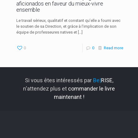
aficionados en faveur du mieux-vivre
ensemble
Le travail sérieux, qualitatif et constant qu’elle a fourni avec
le soutien de sa Direction, et grâce à l’implication de son
équipe de professeures natives et
[…]
0
0
Read more
Si vous êtes intéressés par
Be|
RISE
,
n'attendez plus et
commander le livre
maintenant !