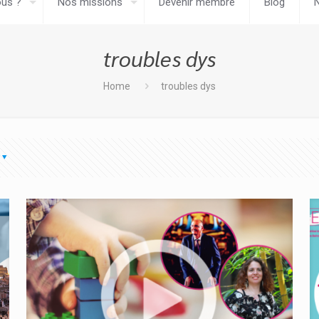
us ?
Nos missions
Devenir membre
Blog
troubles dys
Home
troubles dys