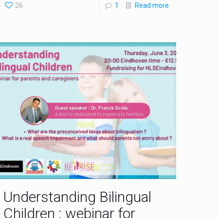
26
1
Read more
Understanding Bilingual
Children : webinar for