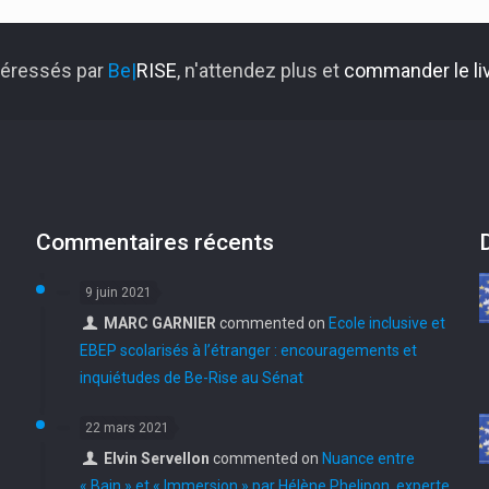
ntéressés par
Be|
RISE
, n'attendez plus et
commander le liv
Commentaires récents
9 juin 2021
MARC GARNIER
commented on
Ecole inclusive et
e
EBEP scolarisés à l’étranger : encouragements et
inquiétudes de Be-Rise au Sénat
22 mars 2021
Elvin Servellon
commented on
Nuance entre
« Bain » et « Immersion » par Hélène Phelipon, experte