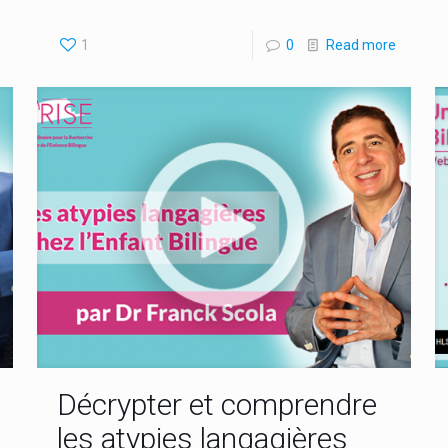
1
0
Read more
Décrypter et comprendre
les atypies langagières