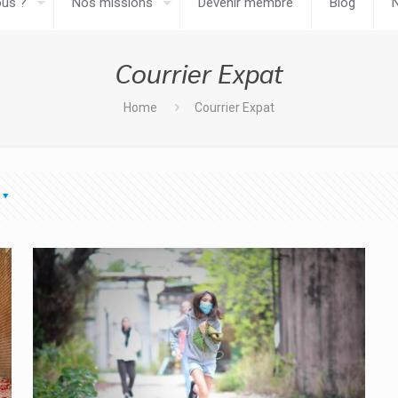
us ?
Nos missions
Devenir membre
Blog
Courrier Expat
Home
Courrier Expat