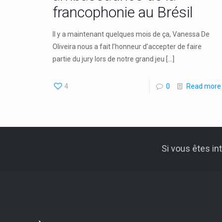
francophonie au Brésil
Il y a maintenant quelques mois de ça, Vanessa De
Oliveira nous a fait l’honneur d’accepter de faire
partie du jury lors de notre grand jeu
[…]
4
0
Read more
Si vous êtes i