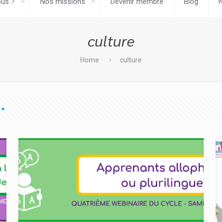
us ?
Nos missions
Devenir membre
Blog
culture
Home
culture