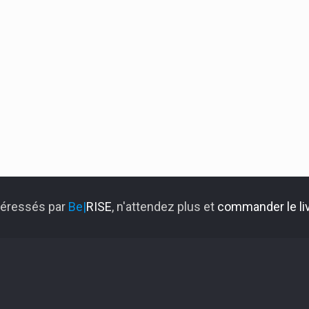
ntéressés par
Be|
RISE
, n'attendez plus et
commander le liv